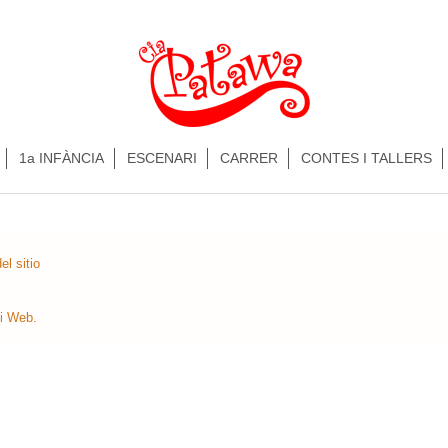
1a INFÀNCIA
ESCENARI
CARRER
CONTES I TALLERS
l sitio
i Web
.