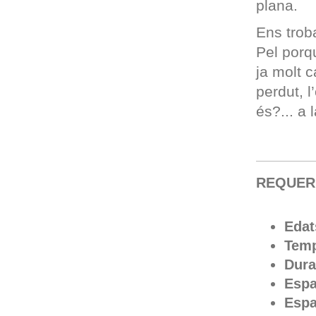
plana.
Ens trob
Pel porq
ja molt c
perdut, l
és?... a 
REQUER
Edat
Temp
Dura
Espa
Espa