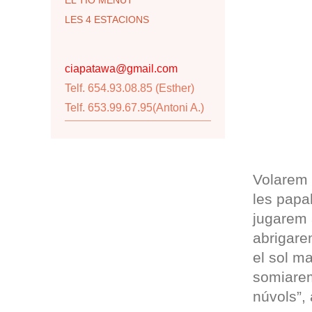
LES 4 ESTACIONS
ciapatawa@gmail.com
Telf. 654.93.08.85 (Esther)
Telf. 653.99.67.95(Antoni A.)
Volarem 
les papa
jugarem a
abrigare
el sol mar
somiarem
núvols”, 